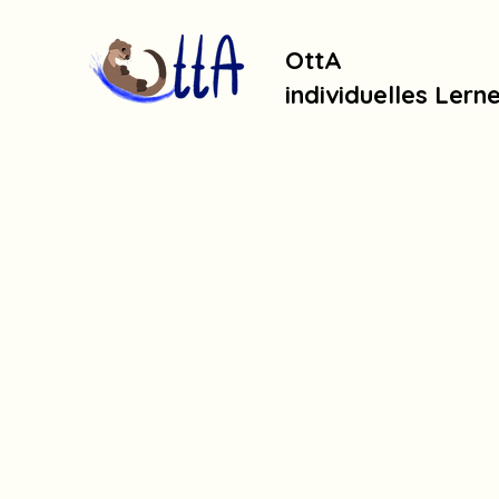
OttA
individuelles Lern